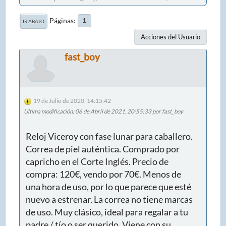
Páginas
1
IR ABAJO
Acciones del Usuario
fast_boy
19 de Julio de 2020, 14:15:42
Ultima modificación
: 06 de Abril de 2021, 20:55:33 por fast_boy
Reloj Viceroy con fase lunar para caballero.
Correa de piel auténtica. Comprado por
capricho en el Corte Inglés. Precio de
compra: 120€, vendo por 70€. Menos de
una hora de uso, por lo que parece que esté
nuevo a estrenar. La correa no tiene marcas
de uso. Muy clásico, ideal para regalar a tu
padre / tío o ser querido. Viene con su