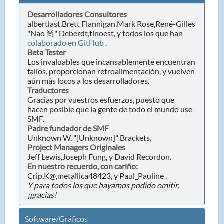
Desarrolladores Consultores
albertlast,Brett Flannigan,Mark Rose,René-Gilles
"Nao 尚" Deberdt,tinoest, y todos los que han
colaborado en GitHub
.
Beta Tester
Los invaluables que incansablemente encuentran
fallos, proporcionan retroalimentación, y vuelven
aún más locos a los desarrolladores.
Traductores
Gracias por vuestros esfuerzos, puesto que
hacen posible que la gente de todo el mundo use
SMF.
Padre fundador de SMF
Unknown W. "[Unknown]" Brackets.
Project Managers Originales
Jeff Lewis,Joseph Fung, y David Recordon.
En nuestro recuerdo, con cariño:
Crip,K@,metallica48423, y Paul_Pauline .
Y para todos los que hayamos podido omitir,
¡gracias!
Software/Gráficos