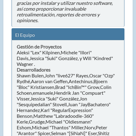
gracias por instalar y utilizar nuestro software,
así como proporcionar invaluable
retroalimentación, reportes de errores y
opiniones.
El Equipo
Gestión de Proyectos
Aleksi "Lex" Kilpinen,Michele "Illori"
Davis,Jessica "Suki" González, y Will "Kindred"
Wagner .
Desarrolladores
Shawn Bulen,John "live627" Rayes,Oscar "Ozp"
Rydhé,Aaron van Geffen,Antechinus,Bjoern
"Bloc" Kristiansen,Brad "IchBin™" Grow,Colin
Schoen,emanuele,Hendrik Jan "Compuart"
Visser,Jessica "Suki" González,Jon
"Sesquipedalian" Stovell,Juan "JayBachatero"
Hernandez,Karl "RegularExpression"
Benson,Matthew "Labradoodle-360"
Kerle,Grudge,Michael "Oldiesmann"
Eshom,Michael "Thantos" Miller,Norv,Peter
"Arantor" Spicer,Selman "[SiNaN]" Eser,Shitiz