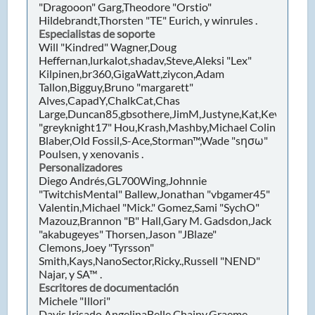
"Dragooon" Garg,Theodore "Orstio"
Hildebrandt,Thorsten "TE" Eurich, y winrules .
Especialistas de soporte
Will "Kindred" Wagner,Doug
Heffernan,lurkalot,shadav,Steve,Aleksi "Lex"
Kilpinen,br360,GigaWatt,ziycon,Adam
Tallon,Bigguy,Bruno "margarett"
Alves,CapadY,ChalkCat,Chas
Large,Duncan85,gbsothere,JimM,Justyne,Kat,Kevin
"greyknight17" Hou,Krash,Mashby,Michael Colin
Blaber,Old Fossil,S-Ace,Storman™,Wade "sησω"
Poulsen, y xenovanis .
Personalizadores
Diego Andrés,GL700Wing,Johnnie
"TwitchisMental" Ballew,Jonathan "vbgamer45"
Valentin,Michael "Mick." Gomez,Sami "SychO"
Mazouz,Brannon "B" Hall,Gary M. Gadsdon,Jack
"akabugeyes" Thorsen,Jason "JBlaze"
Clemons,Joey "Tyrsson"
Smith,Kays,NanoSector,Ricky.,Russell "NEND"
Najar, y SA™ .
Escritores de documentación
Michele "Illori"
Davis,Irisado,AngelinaBelle,Chainy,Graeme