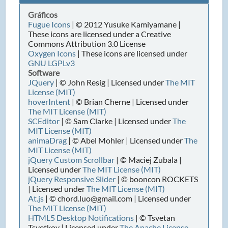
Gráficos
Fugue Icons
| © 2012 Yusuke Kamiyamane |
These icons are licensed under a Creative
Commons Attribution 3.0 License
Oxygen Icons
| These icons are licensed under
GNU LGPLv3
Software
JQuery
| © John Resig | Licensed under
The MIT
License (MIT)
hoverIntent
| © Brian Cherne | Licensed under
The MIT License (MIT)
SCEditor
| © Sam Clarke | Licensed under
The
MIT License (MIT)
animaDrag
| © Abel Mohler | Licensed under
The
MIT License (MIT)
jQuery Custom Scrollbar
| © Maciej Zubala |
Licensed under
The MIT License (MIT)
jQuery Responsive Slider
| © booncon ROCKETS
| Licensed under
The MIT License (MIT)
At.js
| © chord.luo@gmail.com | Licensed under
The MIT License (MIT)
HTML5 Desktop Notifications
| © Tsvetan
Tsvetkov | Licensed under
The Apache License