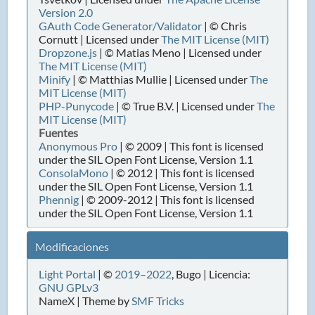
Version 2.0
GAuth Code Generator/Validator
| © Chris
Cornutt | Licensed under
The MIT License (MIT)
Dropzone.js
| © Matias Meno | Licensed under
The MIT License (MIT)
Minify
| © Matthias Mullie | Licensed under
The
MIT License (MIT)
PHP-Punycode
| © True B.V. | Licensed under
The
MIT License (MIT)
Fuentes
Anonymous Pro
| © 2009 | This font is licensed
under the SIL Open Font License, Version 1.1
ConsolaMono
| © 2012 | This font is licensed
under the SIL Open Font License, Version 1.1
Phennig
| © 2009-2012 | This font is licensed
under the SIL Open Font License, Version 1.1
Modificaciones
Light Portal
| ©
2019–2022
, Bugo | Licencia:
GNU GPLv3
NameX | Theme by
SMF Tricks