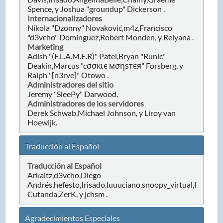
Spence, y Joshua "groundup" Dickerson .
Internacionalizadores
Nikola "Dzonny" Novaković,m4z,Francisco
"d3vcho" Domínguez,Robert Monden, y Relyana .
Marketing
Adish "(F.L.A.M.E.R)" Patel,Bryan "Runic"
Deakin,Marcus "cσσкιє мσηѕтєя" Forsberg, y
Ralph "[n3rve]" Otowo .
Administradores del sitio
Jeremy "SleePy" Darwood.
Administradores de los servidores
Derek Schwab,Michael Johnson, y Liroy van
Hoewijk.
Traducción al Español
Traducción al Español
Arkaitz,d3vcho,Diego
Andrés,hefesto,Irisado,luuuciano,snoopy_virtual,Ramón
Cutanda,ZerK, y jchsm .
Agradecimientos Especiales