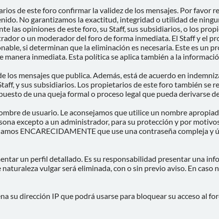
tarios de este foro confirmar la validez de los mensajes. Por favo
nido. No garantizamos la exactitud, integridad o utilidad de ning
e las opiniones de este foro, su Staff, sus subsidiarios, o los prop
rador o un moderador del foro de forma inmediata. El Staff y el pro
able, si determinan que la eliminación es necesaria. Este es un p
 manera inmediata. Esta política se aplica también a la información
e los mensajes que publica. Además, está de acuerdo en indemnizar
Staff, y sus subsidiarios. Los propietarios de este foro también se 
puesto de una queja formal o proceso legal que pueda derivarse de
u nombre de usuario. Le aconsejamos que utilice un nombre apropiad
rsona excepto a un administrador, para su protección y por moti
damos ENCARECIDAMENTE que use una contraseña compleja y única 
entar un perfil detallado. Es su responsabilidad presentar una inf
e naturaleza vulgar será eliminada, con o sin previo aviso. En caso
a su dirección IP que podrá usarse para bloquear su acceso al foro