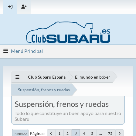
Menú Principal
Club Subaru España
El mundo en bóxer
Suspensión, frenos y ruedas
Suspensión, frenos y ruedas
Todo lo que constituye un buen apoyo para nuestro
Subaru
Páginas
1
2
4
5
...
75
3
IR ABAJO