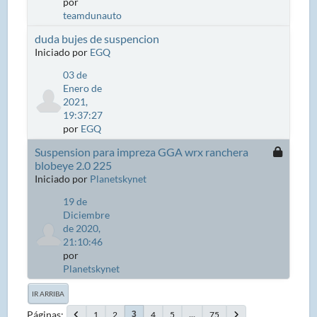
por
teamdunauto
duda bujes de suspencion
Iniciado por
EGQ
03 de
Enero de
2021,
19:37:27
por
EGQ
Suspension para impreza GGA wrx ranchera
blobeye 2.0 225
Iniciado por
Planetskynet
19 de
Diciembre
de 2020,
21:10:46
por
Planetskynet
IR ARRIBA
Páginas
1
2
4
5
...
75
3