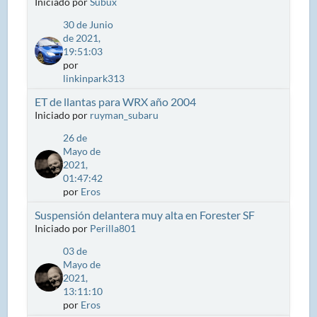
Iniciado por
Subux
30 de Junio
de 2021,
19:51:03
por
linkinpark313
ET de llantas para WRX año 2004
Iniciado por
ruyman_subaru
26 de
Mayo de
2021,
01:47:42
por
Eros
Suspensión delantera muy alta en Forester SF
Iniciado por
Perilla801
03 de
Mayo de
2021,
13:11:10
por
Eros