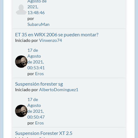
Agosto de
2021,
13:48:46
por
SubaruMan
ET 35 en WRX 2006 se pueden montar?
Iniciado por
Vinxenzo74
17 de
Agosto
de 2021,
00:53:41
por
Eros
Suspensión forester sg
Iniciado por
AlbertoDominguez1
17 de
Agosto
de 2021,
00:50:47
por
Eros
Suspension Forester XT 2.5