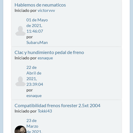
Hablemos de neumaticos
Iniciado por
victorvvv
01 de Mayo
de 2021,
11:46:07
por
SubaruMan
Clac y hundimiento pedal de freno
Iniciado por
esnaque
22 de
Abril de
2021,
23:39:04
por
esnaque
Compatibilidad frenos forester 2.5xt 2004
Iniciado por
Tokki43
23 de
Marzo
de 2021,