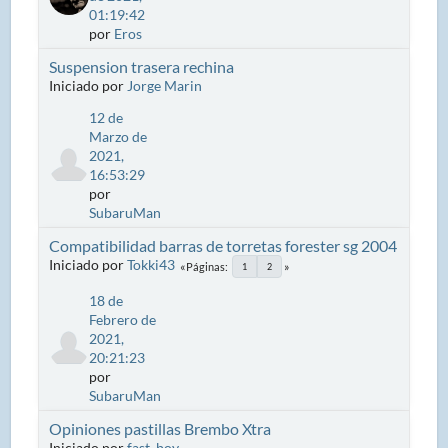
01:19:42
por
Eros
Suspension trasera rechina
Iniciado por
Jorge Marin
12 de
Marzo de
2021,
16:53:29
por
SubaruMan
Compatibilidad barras de torretas forester sg 2004
Iniciado por
Tokki43
Páginas
1
2
18 de
Febrero de
2021,
20:21:23
por
SubaruMan
Opiniones pastillas Brembo Xtra
Iniciado por
fast_boy