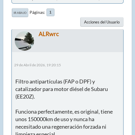
Páginas
1
IR ABAJO
Acciones del Usuario
ALRwrc
29 de Abril de 2026, 19:20:15
Filtro antipartículas (FAP o DPF) y
catalizador para motor diésel de Subaru
(EE20Z).
Funciona perfectamente, es original, tiene
unos 150000km de uso y nunca ha
necesitado una regeneración forzada ni
limpieza especial.