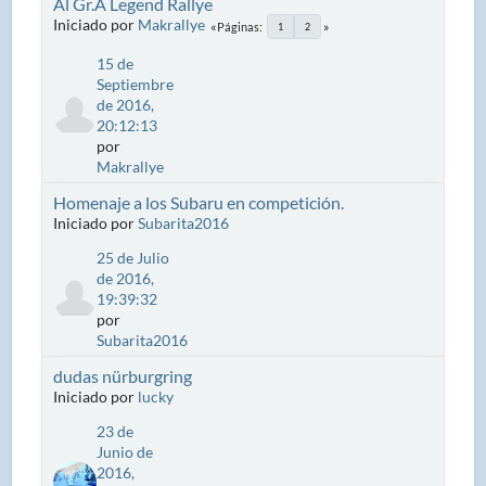
Al Gr.A Legend Rallye
Iniciado por
Makrallye
Páginas
1
2
15 de
Septiembre
de 2016,
20:12:13
por
Makrallye
Homenaje a los Subaru en competición.
Iniciado por
Subarita2016
25 de Julio
de 2016,
19:39:32
por
Subarita2016
dudas nürburgring
Iniciado por
lucky
23 de
Junio de
2016,