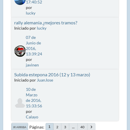
17:40:52
por
lucky
rally alemania ¿mejores tramos?
Iniciado por
lucky
07 de
Junio de
2016,
13:39:24
por
javinen
Subida estepona 2016 (12 y 13 marzo)
Iniciado por
JuanJose
10 de
Marzo
de 2016,
15:33:56
por
Calayo
Páginas
2
3
...
40
1
IR ARRIBA