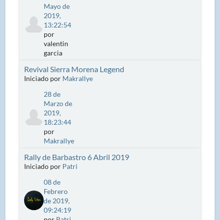
Mayo de
2019,
13:22:54
por
valentin
garcia
Revival Sierra Morena Legend
Iniciado por
Makrallye
28 de
Marzo de
2019,
18:23:44
por
Makrallye
Rally de Barbastro 6 Abril 2019
Iniciado por
Patri
08 de
Febrero
de 2019,
09:24:19
por
Patri