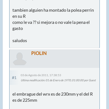
tambien alguien ha montado la polea perrin
en su R
como le va ?? si mejora o no vale la pena el
gasto
saludos
PIOLIN
03 de Agosto de 2011, 17:38:53
#1
Ultima modificación
: 01 de Enero de 1970, 01:00:00 por Guest
el embrague del wrx es de 230mm y el del R
es de 225mm