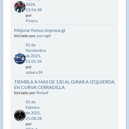
2026,
23:56:48
por
Pinero
Mejorar frenos impreza gt
Iniciado por
parragti
02 de
Noviembre
de 2025,
21:01:34
por
subaru34
TIEMBLA A MAS DE 120 AL GIRAR A IZQUIERDA
EN CURVA CERRADILLA
Iniciado por
Rotaxf
05 de
Febrero
de 2025,
21:08:28
por