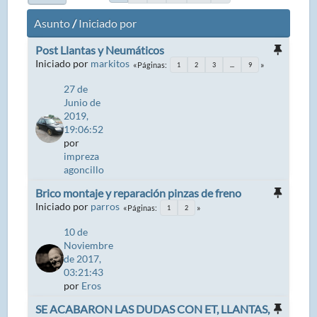
Asunto
/
Iniciado por
Post Llantas y Neumáticos
Iniciado por
markitos
Páginas
1
2
3
...
9
27 de
Junio de
2019,
19:06:52
por
impreza
agoncillo
Brico montaje y reparación pinzas de freno
Iniciado por
parros
Páginas
1
2
10 de
Noviembre
de 2017,
03:21:43
por
Eros
SE ACABARON LAS DUDAS CON ET, LLANTAS,