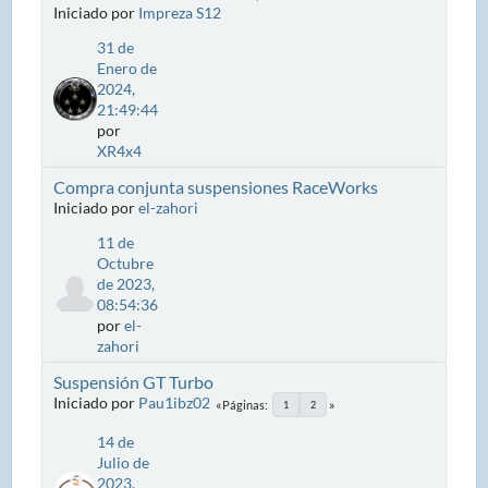
Iniciado por
Impreza S12
31 de
Enero de
2024,
21:49:44
por
XR4x4
Compra conjunta suspensiones RaceWorks
Iniciado por
el-zahori
11 de
Octubre
de 2023,
08:54:36
por
el-
zahori
Suspensión GT Turbo
Iniciado por
Pau1ibz02
Páginas
1
2
14 de
Julio de
2023,