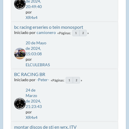
de 2024,
20:49:40
por
XR4x4
bc racing erseries o tein monosport
Iniciado por
camionero
Páginas
1
2
20 de Mayo
de 2024,
15:03:08
por
ELCULEBRAS
BC RACING BR
Iniciado por
-Peter-
Páginas
1
2
24 de
Marzo
de 2024,
21:23:43
por
XR4x4
montar discos de sti en wrx, ITV