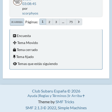
03:08:45
por
scorphyos
Páginas
2
3
...
75
1
IR ARRIBA
Encuesta
Tema Movido
Tema cerrado
Tema fijado
Temas que estás siguiendo
Club Subaru España © 2026
Ayuda
Reglas y Términos
Ir Arriba
Theme by
SMF Tricks
SMF 2.1.3 © 2022
,
Simple Machines